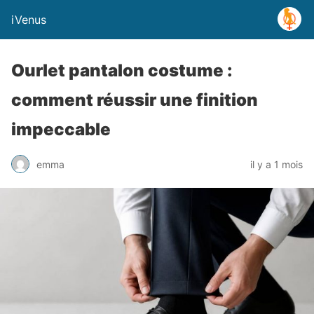
iVenus
Ourlet pantalon costume :
comment réussir une finition
impeccable
emma
il y a 1 mois