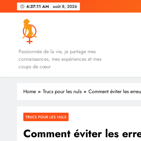
Skip
4:37:12 AM
août 8, 2026
to
content
iVenus
Passionnée de la vie, je partage mes
connaissances, mes expériences et mes
coups de cœur
Home
Trucs pour les nuls
Comment éviter les erreu
TRUCS POUR LES NULS
Comment éviter les erre