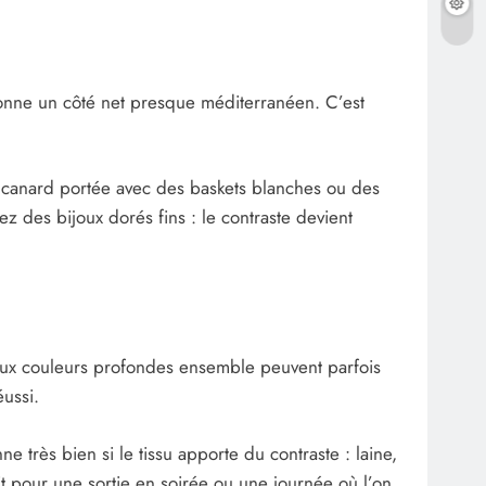
ui donne un côté net presque méditerranéen. C’est
u canard portée avec des baskets blanches ou des
z des bijoux dorés fins : le contraste devient
e deux couleurs profondes ensemble peuvent parfois
éussi.
e très bien si le tissu apporte du contraste : laine,
ait pour une sortie en soirée ou une journée où l’on