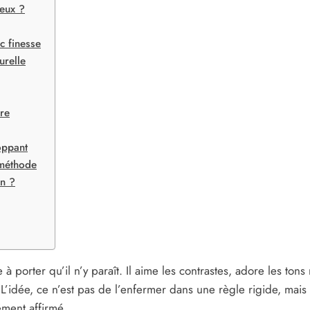
ieux ?
c finesse
urelle
ère
oppant
 méthode
on ?
 à porter qu’il n’y paraît. Il aime les contrastes, adore les t
’idée, ce n’est pas de l’enfermer dans une règle rigide, mais d
ment affirmé.