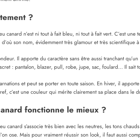
ctement ?
eu canard n’est ni tout à fait bleu, ni tout à fait vert. C’est u
 d’où son nom, évidemment très glamour et très scientifique à l
ondeur. Il apporte du caractère sans être aussi tranchant qu’un
et : pantalon, blazer, pull, robe, jupe, sac, foulard… Il sait to
nations et peut se porter en toute saison. En hiver, il apporte 
ef, c’est une couleur qui mérite clairement sa place dans le d
canard fonctionne le mieux ?
leu canard s’associe très bien avec les neutres, les tons chauds
’on ose. Mais pour vraiment réussir son look, il faut aussi c