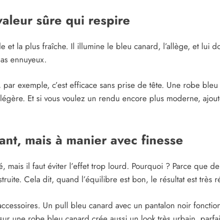
valeur sûre qui respire
e et la plus fraîche. Il illumine le bleu canard, l’allège, et l
 pas ennuyeux.
par exemple, c’est efficace sans prise de tête. Une robe ble
 légère. Et si vous voulez un rendu encore plus moderne, ajoute
gant, mais à manier avec finesse
é, mais il faut éviter l’effet trop lourd. Pourquoi ? Parce qu
ruite. Cela dit, quand l’équilibre est bon, le résultat est très r
 accessoires. Un pull bleu canard avec un pantalon noir fonctionn
re sur une robe bleu canard crée aussi un look très urbain, parf