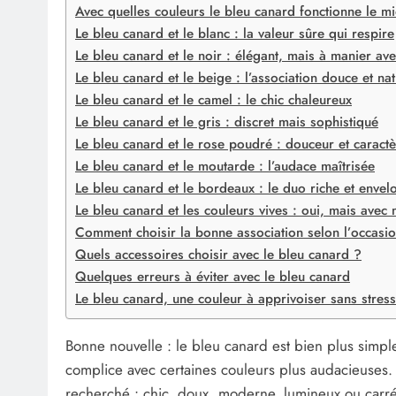
Avec quelles couleurs le bleu canard fonctionne le m
Le bleu canard et le blanc : la valeur sûre qui respire
Le bleu canard et le noir : élégant, mais à manier ave
Le bleu canard et le beige : l’association douce et nat
Le bleu canard et le camel : le chic chaleureux
Le bleu canard et le gris : discret mais sophistiqué
Le bleu canard et le rose poudré : douceur et caract
Le bleu canard et le moutarde : l’audace maîtrisée
Le bleu canard et le bordeaux : le duo riche et envel
Le bleu canard et les couleurs vives : oui, mais avec
Comment choisir la bonne association selon l’occasi
Quels accessoires choisir avec le bleu canard ?
Quelques erreurs à éviter avec le bleu canard
Le bleu canard, une couleur à apprivoiser sans stress
Bonne nouvelle : le bleu canard est bien plus simple
complice avec certaines couleurs plus audacieuses. L
recherché : chic, doux, moderne, lumineux ou carré