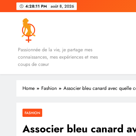
Skip
4:28:12 PM
août 8, 2026
to
content
iVenus
Passionnée de la vie, je partage mes
connaissances, mes expériences et mes
coups de cœur
Home
Fashion
Associer bleu canard avec quelle c
FASHION
Associer bleu canard av